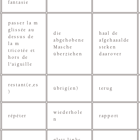
fantasie
passer la m
glissée au
die
haal de
dessus de
abgehobene
afgehaaalde
la m
Masche
steken
tricotée et
überziehen
daarover
hors de
l'aiguille
restant(e,es
übrig(en)
terug
)
wiederhole
répéter
rapport
n
glatt links