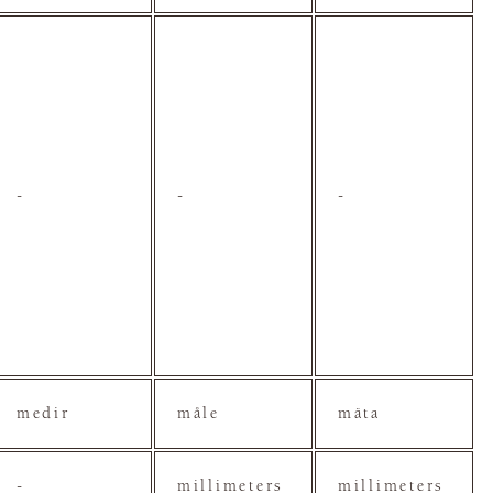
-
-
-
medir
måle
mäta
-
millimeters
millimeters