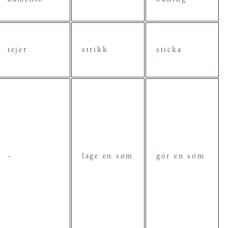
tejer
strikk
sticka
-
lage en søm
gör en söm