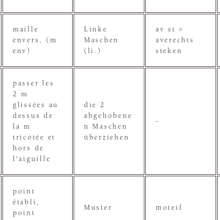
maille
Linke
av st =
envers, (m
Maschen
averechts
env)
(li.)
steken
passer les
2 m
glissées au
die 2
dessus de
abgehobene
-
la m
n Maschen
tricotée et
überziehen
hors de
l'aiguille
point
établi,
Muster
moteif
point