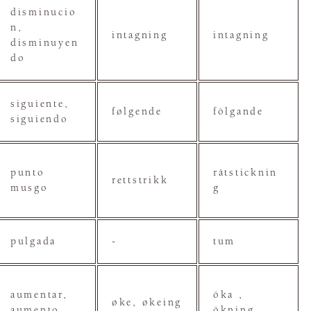
disminucio
n,
intagning
intagning
disminuyen
do
siguiente,
følgende
fölgande
siguiendo
punto
rätsticknin
rettstrikk
musgo
g
pulgada
-
tum
aumentar,
öka ,
øke, økeing
aumento
ökning