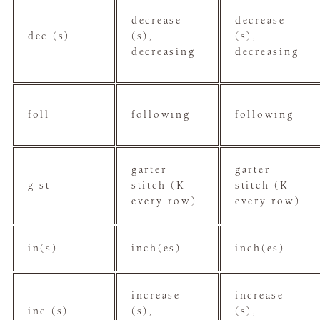
decrease
decrease
dec (s)
(s),
(s),
decreasing
decreasing
foll
following
following
garter
garter
g st
stitch (K
stitch (K
every row)
every row)
in(s)
inch(es)
inch(es)
increase
increase
inc (s)
(s),
(s),