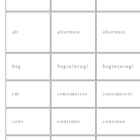
alt
alternate
alternate
beg
begin(ning)
begin(ning)
cm
centimeters
centimeters
cont
continue
continue