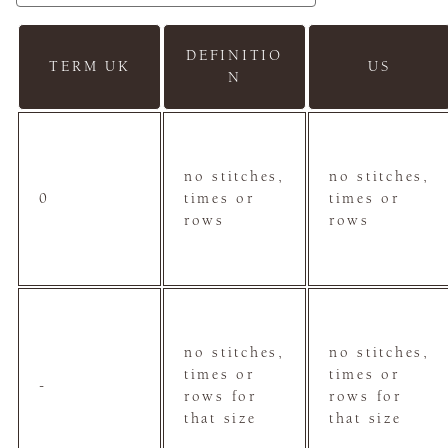
DEFINITIO
TERM UK
US
N
no stitches,
no stitches,
0
times or
times or
rows
rows
no stitches,
no stitches,
times or
times or
-
rows for
rows for
that size
that size