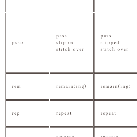
pass
pass
psso
slipped
slipped
stitch over
stitch over
rem
remain(ing)
remain(ing)
rep
repeat
repeat
reverse
reverse