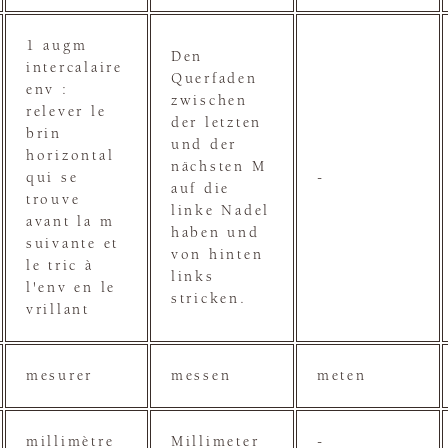
1 augm
Den
intercalaire
Querfaden
env :
zwischen
relever le
der letzten
brin
und der
horizontal
nächsten M
qui se
-
auf die
trouve
linke Nadel
avant la m
haben und
suivante et
von hinten
le tric à
links
l'env en le
stricken.
vrillant
mesurer
messen
meten
millimètre
Millimeter
-