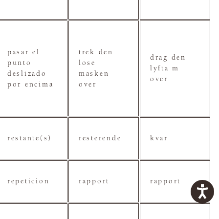
pasar el
trek den
drag den
punto
lose
lyfta m
deslizado
masken
över
por encima
over
restante(s)
resterende
kvar
repeticion
rapport
rapport