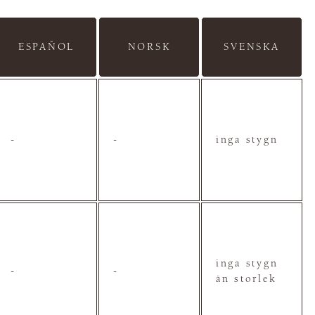
ESPAÑOL
NORSK
SVENSKA
-
-
inga stygn
inga stygn
-
-
än storlek