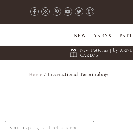
NEW
YARNS
PAT
New Patterns | by ARN
CARLOS
Home
/
International Terminology