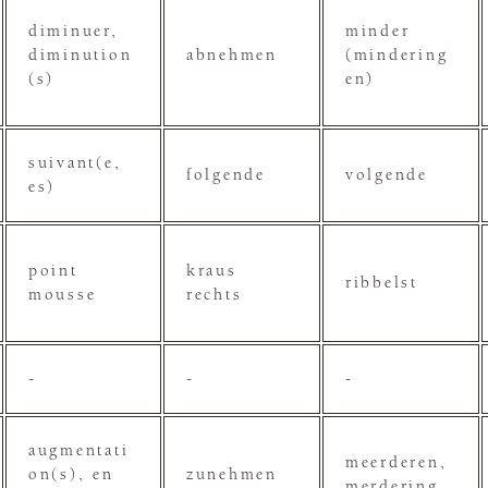
diminuer,
minder
diminution
abnehmen
(mindering
(s)
en)
suivant(e,
folgende
volgende
es)
point
kraus
ribbelst
mousse
rechts
-
-
-
augmentati
meerderen,
on(s), en
zunehmen
merdering