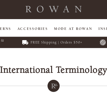
TERNS
ACCESSORIES
MODE AT ROWAN
INS
E &
FREE Shipping | Orders $50+
International Terminolog