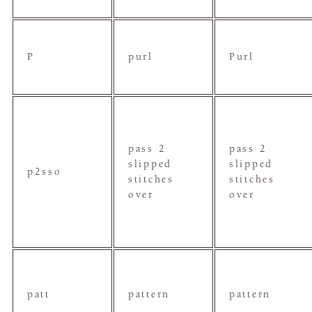
P
purl
Purl
pass 2
pass 2
slipped
slipped
p2sso
stitches
stitches
over
over
patt
pattern
pattern