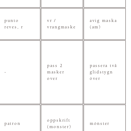
punto
vr /
avig maska
reves, r
vrangmaske
(am)
pass 2
passera två
-
masker
glidstygn
over
över
oppskrift
patron
mönster
(monster)