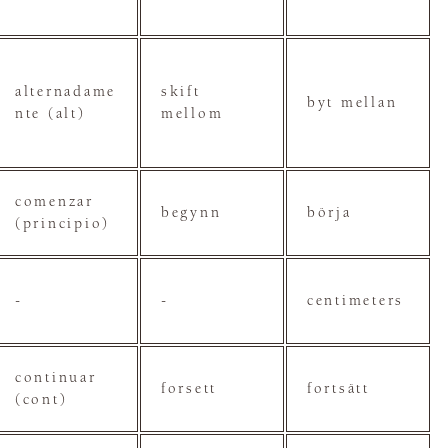
alternadame
skift
byt mellan
nte (alt)
mellom
comenzar
begynn
börja
(principio)
-
-
centimeters
continuar
forsett
fortsätt
(cont)