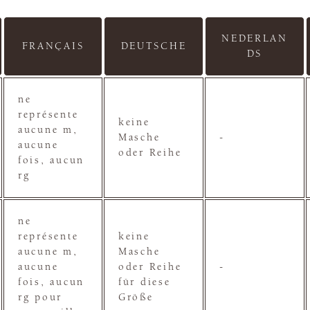
NEDERLAN
FRANÇAIS
DEUTSCHE
DS
ne
représente
keine
aucune m,
Masche
-
aucune
oder Reihe
fois, aucun
rg
ne
représente
keine
aucune m,
Masche
aucune
oder Reihe
-
fois, aucun
für diese
rg pour
Größe