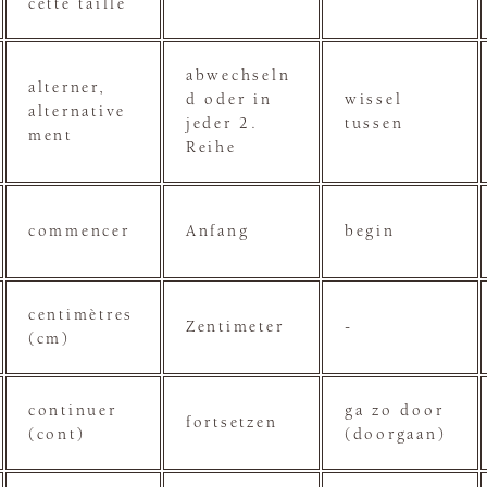
cette taille
abwechseln
alterner,
d oder in
wissel
alternative
jeder 2.
tussen
ment
Reihe
commencer
Anfang
begin
centimètres
Zentimeter
-
(cm)
continuer
ga zo door
fortsetzen
(cont)
(doorgaan)