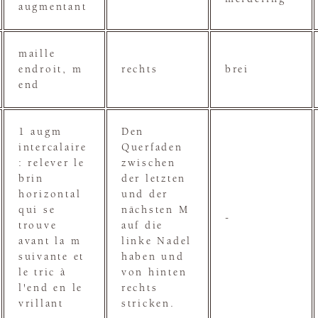
augmentant
maille
endroit, m
rechts
brei
end
1 augm
Den
intercalaire
Querfaden
: relever le
zwischen
brin
der letzten
horizontal
und der
qui se
nächsten M
-
trouve
auf die
avant la m
linke Nadel
suivante et
haben und
le tric à
von hinten
l'end en le
rechts
vrillant
stricken.