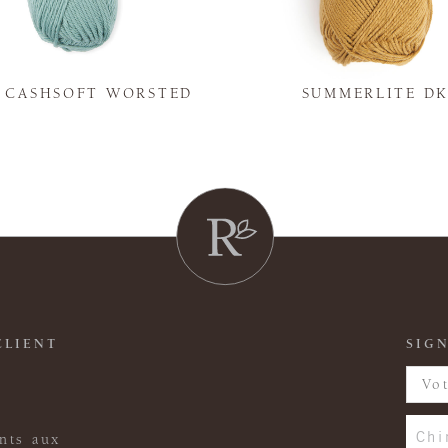
Y CASHSOFT WORSTED
SUMMERLITE D
CLIENT
SIGN
Chi
nts aux