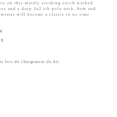
ive on this mainly stocking stitch worked
eves and a deep 2x2 rib polo neck, hem and
 sweater will become a classic in no time.
a
ET
te lors du chargement du kit.