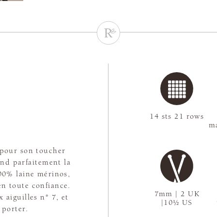
e
14 sts 21 rows
ma
 pour son toucher
end parfaitement la
100% laine mérinos,
en toute confiance.
7mm | 2 UK
 aiguilles n° 7, et
|10½ US
 porter.