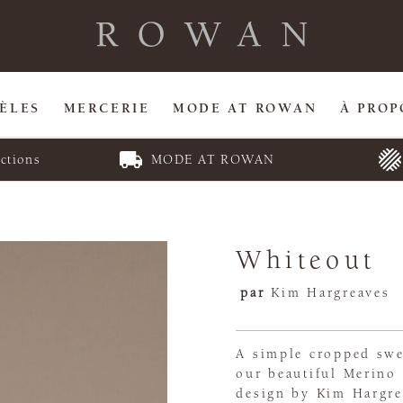
ÈLES
MERCERIE
MODE AT ROWAN
À PROP
ctions
MODE AT ROWAN
Whiteout
par
Kim Hargreaves
A simple cropped swe
our beautiful Merino 
design by Kim Hargrea