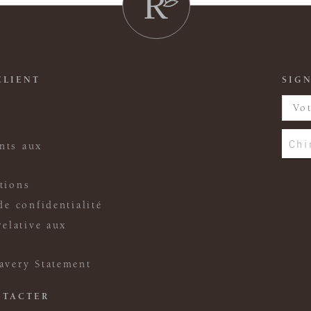
CLIENT
SIGN
Chi
nts aux
tions
de confidentialité
relative aux
avery Statement
NTACTER