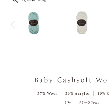
Agrandir l'image
Baby Cashsoft Wo
57% Wool
33% Acrylic
10% 
50g
75m/82yds