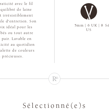
ticité avec le fil
uilibré de laine
t irrésistiblement
ile d'entretien. Son
5mm | 6 UK | 8
Sé
oix idéal pour les
US
ébés ou tout autre
 pair. Lavable en
ticité au quotidien
palette de couleurs
s précieuses.
Sélectionné(e)s