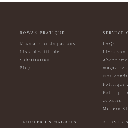
ROWAN PRATIQUE
SERVICE 
Mise à jour de patrons
FAQs
Liste des fils de
Livraison
substitution
Abonneme
Blog
magazines
Nos condi
Politique 
Politique 
cookies
Modern Sl
TROUVER UN MAGASIN
NOUS CO