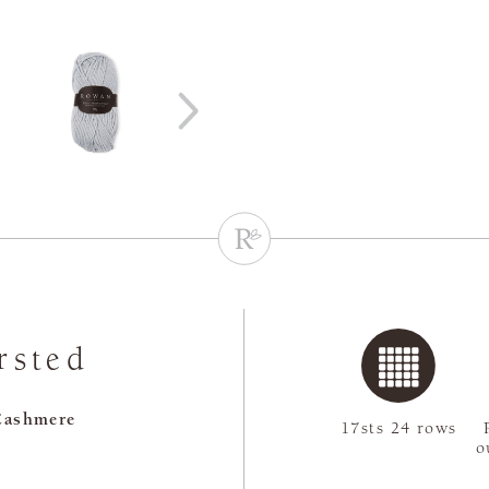
rsted
Cashmere
17sts 24 rows
o