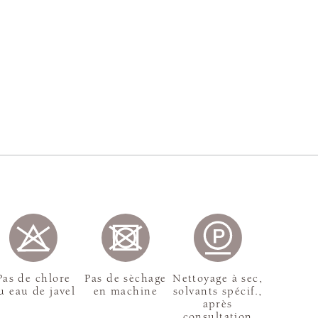
Pas de chlore
Pas de sèchage
Nettoyage à sec,
u eau de javel
en machine
solvants spécif.,
après
consultation