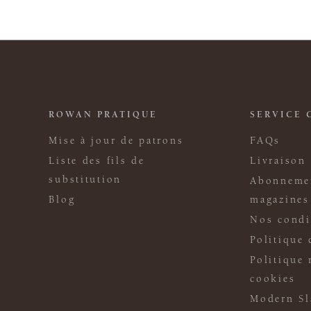
ROWAN PRATIQUE
SERVICE 
Mise à jour de patrons
FAQs
Liste des fils de
Livraison
substitution
Abonneme
Blog
magazines
Nos condi
Politique 
Politique 
cookies
Modern Sl