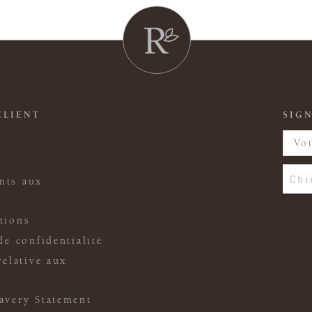
CLIENT
SIGN
Chi
nts aux
tions
de confidentialité
relative aux
avery Statement