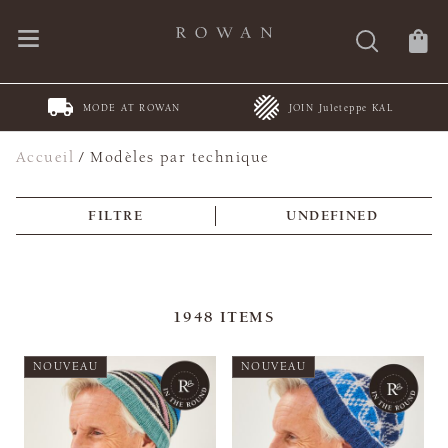
MODE AT ROWAN
JOIN Juleteppe KAL
Accueil
/
Modèles par technique
FILTRE
UNDEFINED
1948
ITEMS
NOUVEAU
NOUVEAU