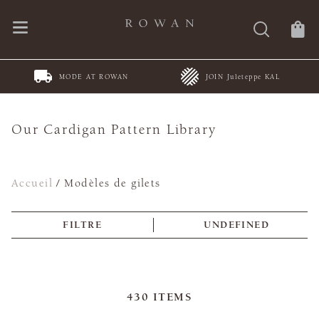
MODE AT ROWAN
JOIN Juleteppe KAL
Our Cardigan Pattern Library
Accueil
/
Modèles de gilets
FILTRE
UNDEFINED
430
ITEMS