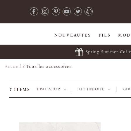
NOUVEAUTÉS
FILS
MOD
Spring Summer Colle
Accueil
/
Tous les accessoires
7
ITEMS
ÉPAISSEUR
TECHNIQUE
YA