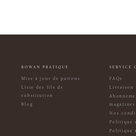
ROWAN PRATIQUE
SERVICE 
Mise à jour de patrons
FAQs
Liste des fils de
Livraison
substitution
Abonneme
Blog
magazines
Nos condi
Politique 
Politique 