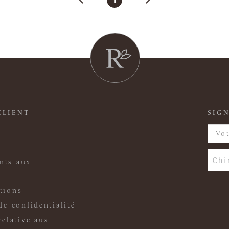
CLIENT
SIGN
Chi
nts aux
tions
de confidentialité
relative aux