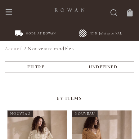
MODE AT ROWAN
JOIN Juleteppe KAL
Accueil
/
Nouveaux modèles
FILTRE
UNDEFINED
67
ITEMS
NOUVEAU
NOUVEAU