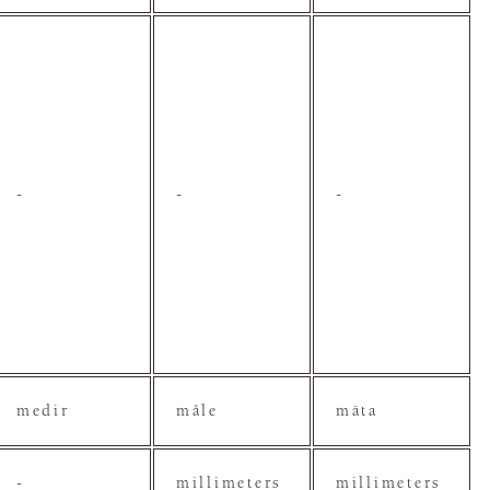
-
-
-
medir
måle
mäta
-
millimeters
millimeters