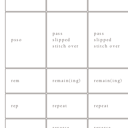
pass
pass
psso
slipped
slipped
stitch over
stitch over
rem
remain(ing)
remain(ing)
rep
repeat
repeat
reverse
reverse