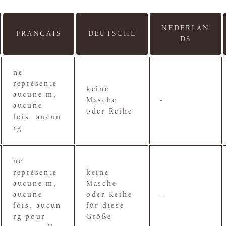
NEDERLAN
FRANÇAIS
DEUTSCHE
DS
ne
représente
keine
aucune m,
Masche
-
aucune
oder Reihe
fois, aucun
rg
ne
représente
keine
aucune m,
Masche
aucune
oder Reihe
-
fois, aucun
für diese
rg pour
Größe