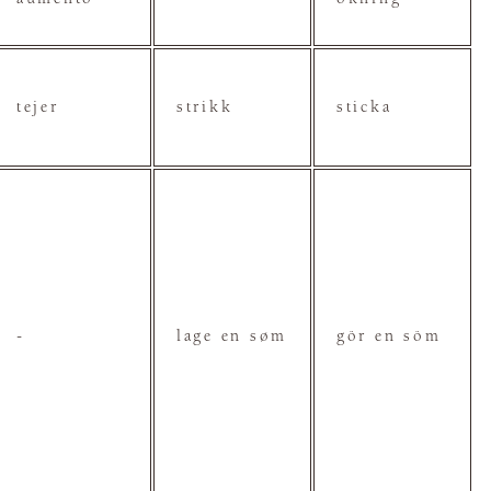
tejer
strikk
sticka
-
lage en søm
gör en söm