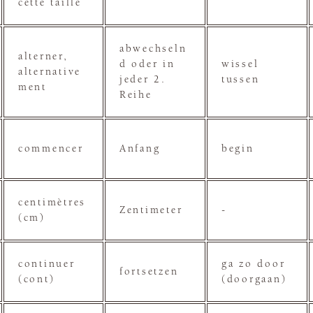
cette taille
abwechseln
alterner,
d oder in
wissel
alternative
jeder 2.
tussen
ment
Reihe
commencer
Anfang
begin
centimètres
Zentimeter
-
(cm)
continuer
ga zo door
fortsetzen
(cont)
(doorgaan)