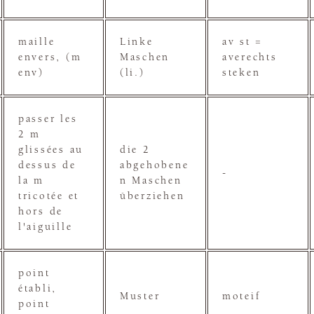
maille
Linke
av st =
envers, (m
Maschen
averechts
env)
(li.)
steken
passer les
2 m
glissées au
die 2
dessus de
abgehobene
-
la m
n Maschen
tricotée et
überziehen
hors de
l'aiguille
point
établi,
Muster
moteif
point