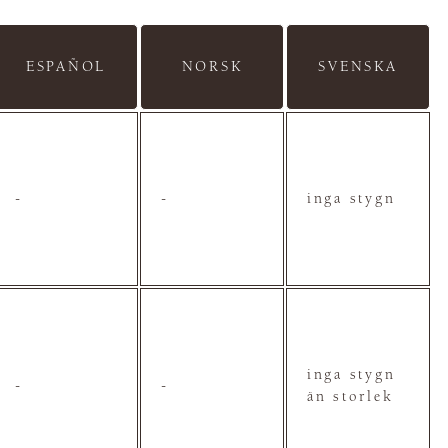
ESPAÑOL
NORSK
SVENSKA
-
-
inga stygn
inga stygn
-
-
än storlek