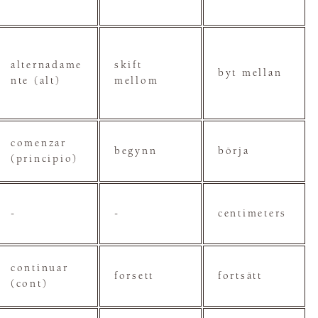
alternadame
skift
byt mellan
nte (alt)
mellom
comenzar
begynn
börja
(principio)
-
-
centimeters
continuar
forsett
fortsätt
(cont)