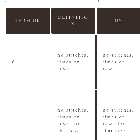
DEFINITIO
TERM UK
US
N
no stitches,
no stitches,
0
times or
times or
rows
rows
no stitches,
no stitches,
times or
times or
-
rows for
rows for
that size
that size