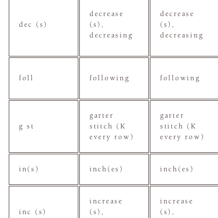
decrease
decrease
dec (s)
(s),
(s),
decreasing
decreasing
foll
following
following
garter
garter
g st
stitch (K
stitch (K
every row)
every row)
in(s)
inch(es)
inch(es)
increase
increase
inc (s)
(s),
(s),