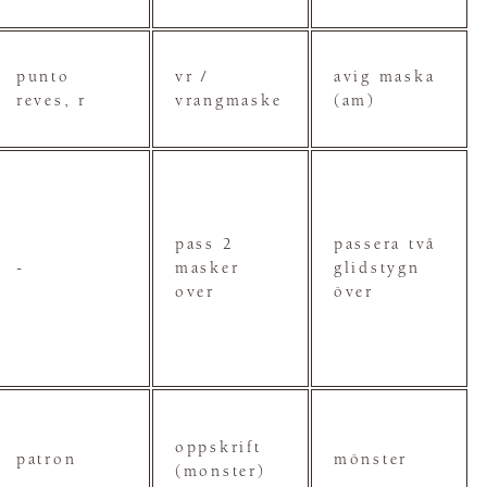
punto
vr /
avig maska
reves, r
vrangmaske
(am)
pass 2
passera två
-
masker
glidstygn
over
över
oppskrift
patron
mönster
(monster)