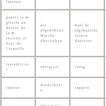
fantasie
passer la m
glissée au
die
haal de
dessus de
abgehobene
afgehaaalde
la m
Masche
steken
tricotée et
überziehen
daarover
hors de
l'aiguille
restant(e,es
übrig(en)
terug
)
wiederhole
répéter
rapport
n
glatt links