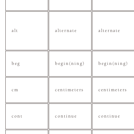
alt
alternate
alternate
beg
begin(ning)
begin(ning)
cm
centimeters
centimeters
cont
continue
continue