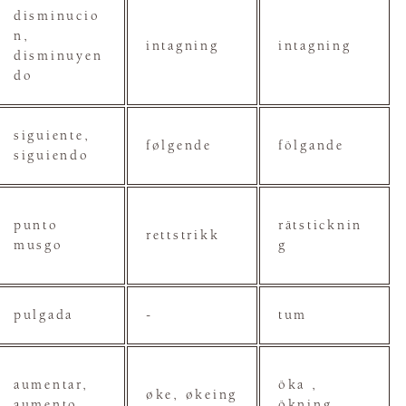
disminucio
n,
intagning
intagning
disminuyen
do
siguiente,
følgende
fölgande
siguiendo
punto
rätsticknin
rettstrikk
musgo
g
pulgada
-
tum
aumentar,
öka ,
øke, økeing
aumento
ökning