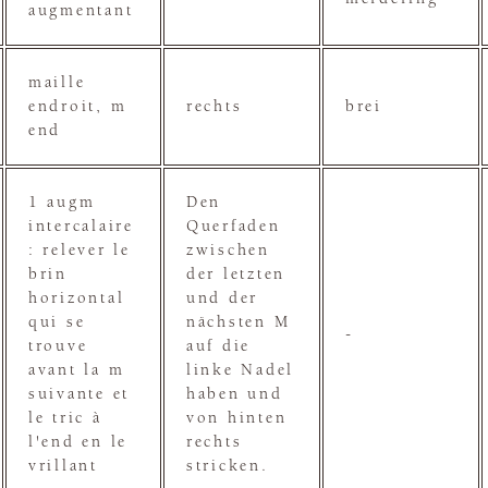
augmentant
maille
endroit, m
rechts
brei
end
1 augm
Den
intercalaire
Querfaden
: relever le
zwischen
brin
der letzten
horizontal
und der
qui se
nächsten M
-
trouve
auf die
avant la m
linke Nadel
suivante et
haben und
le tric à
von hinten
l'end en le
rechts
vrillant
stricken.