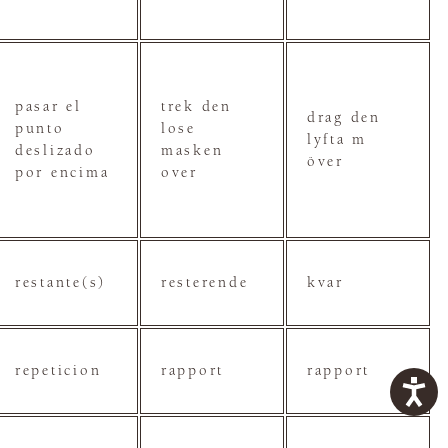
pasar el
trek den
drag den
punto
lose
lyfta m
deslizado
masken
över
por encima
over
restante(s)
resterende
kvar
repeticion
rapport
rapport