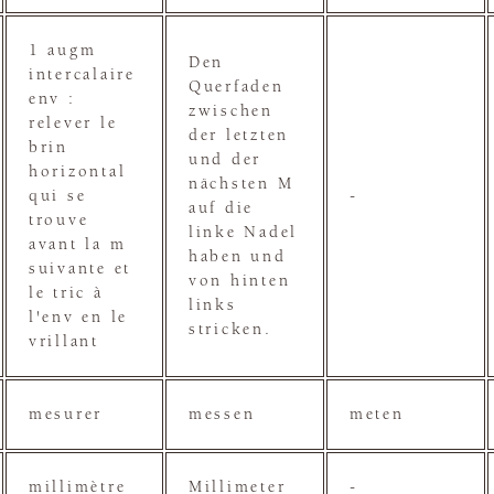
1 augm
Den
intercalaire
Querfaden
env :
zwischen
relever le
der letzten
brin
und der
horizontal
nächsten M
qui se
-
auf die
trouve
linke Nadel
avant la m
haben und
suivante et
von hinten
le tric à
links
l'env en le
stricken.
vrillant
mesurer
messen
meten
millimètre
Millimeter
-