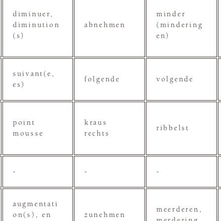
diminuer,
minder
diminution
abnehmen
(mindering
(s)
en)
suivant(e,
folgende
volgende
es)
point
kraus
ribbelst
mousse
rechts
-
-
-
augmentati
meerderen,
on(s), en
zunehmen
merdering