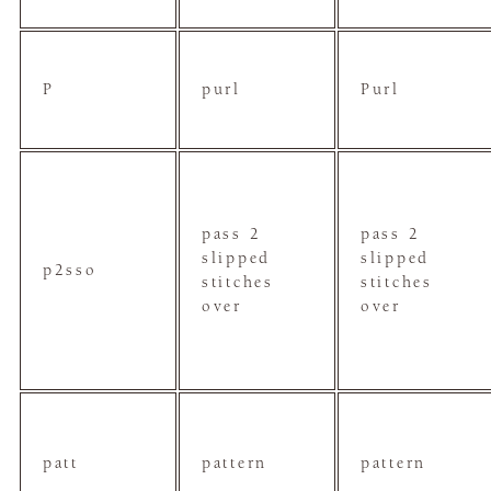
P
purl
Purl
pass 2
pass 2
slipped
slipped
p2sso
stitches
stitches
over
over
patt
pattern
pattern