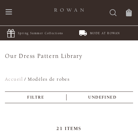
r Collections
MODE AT ROWAN
JOIN Juleteppe
Our Dress Pattern Library
Accueil
/
Modèles de robes
FILTRE
UNDEFINED
21
ITEMS