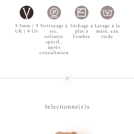
5.5mm | 5
Nettoyage à
Séchage à
Lavage à la
UK | 9 US
sec,
plat à
main, eau
solvants
l'ombre
tiède
spécif.,
après
consultation
Sélectionné(e)s