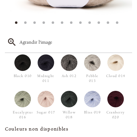
Agrandir l'image
Black 010
Midnight
Ash 012
Pebble
Cloud 014
011
013
Eucalyptus
Sugar 017
Willow
Bliss 019
Cranberry
016
018
020
Couleurs non disponibles