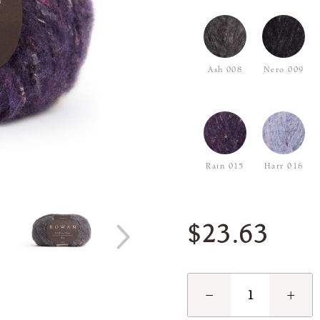
Ash 008
Nero 009
Rain 015
Harr 016
$23.63
−
+