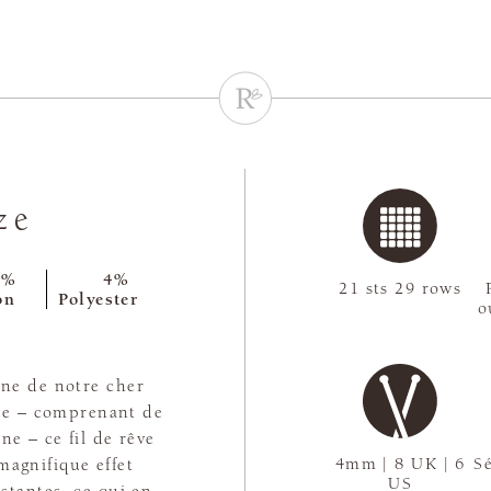
ze
9%
4%
21 sts 29 rows
on
Polyester
o
ine de notre cher
re – comprenant de
ne – ce fil de rêve
4mm | 8 UK | 6
Sé
magnifique effet
US
tantes, ce qui en