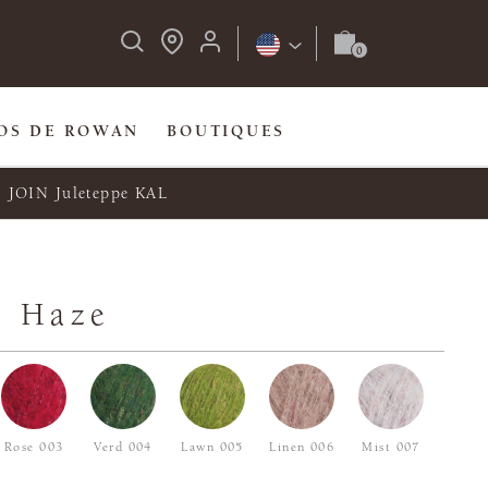
OS DE ROWAN
BOUTIQUES
JOIN Juleteppe KAL
d Haze
Rose 003
Verd 004
Lawn 005
Linen 006
Mist 007