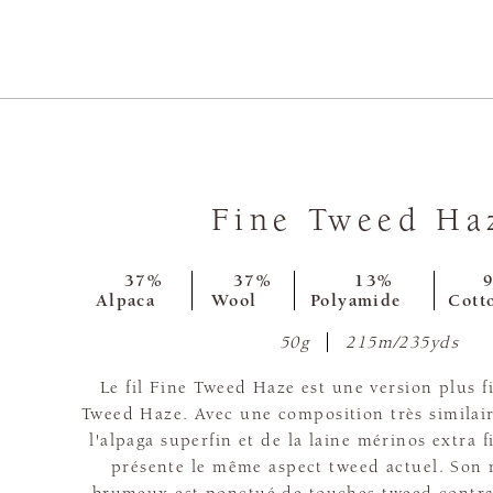
Fine Tweed Ha
37%
37%
13%
Alpaca
Wool
Polyamide
Cott
50g
215m/235yds
Le fil Fine Tweed Haze est une version plus f
Tweed Haze. Avec une composition très similai
l'alpaga superfin et de la laine mérinos extra fi
présente le même aspect tweed actuel. Son 
brumeux est ponctué de touches tweed contras