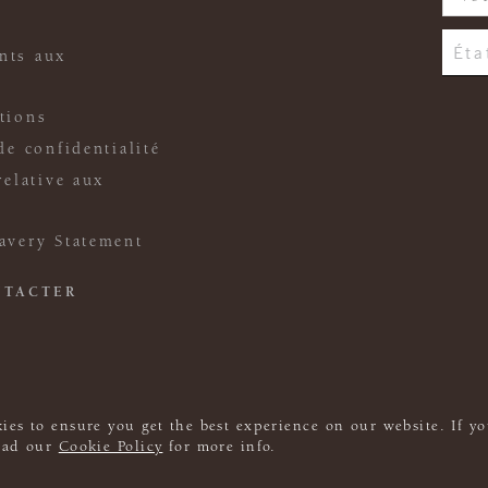
nts aux
tions
de confidentialité
relative aux
avery Statement
NTACTER
ies to ensure you get the best experience on our website. If yo
read our
Cookie Policy
for more info.