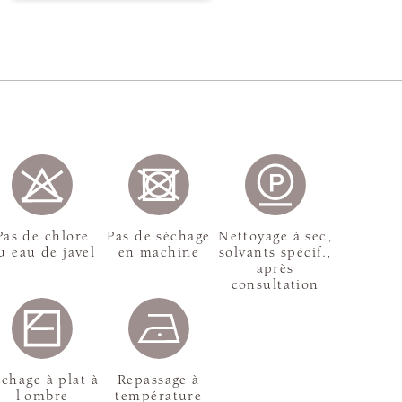
Pas de chlore
Pas de sèchage
Nettoyage à sec,
u eau de javel
en machine
solvants spécif.,
après
consultation
chage à plat à
Repassage à
l'ombre
température