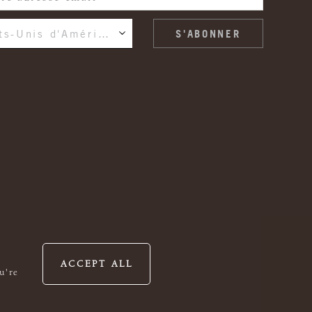
États-Unis d'Amérique
ACCEPT ALL
u're