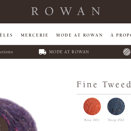
ÈLES
MERCERIE
MODE AT ROWAN
À PROP
ctions
MODE AT ROWAN
Fine Twee
Rise 001
Deep 002