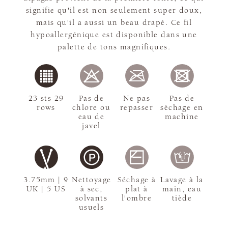
signifie qu'il est non seulement super doux,
mais qu'il a aussi un beau drapé. Ce fil
hypoallergénique est disponible dans une
palette de tons magnifiques.
23 sts 29
Pas de
Ne pas
Pas de
rows
chlore ou
repasser
sèchage en
eau de
machine
javel
3.75mm | 9
Nettoyage
Séchage à
Lavage à la
UK | 5 US
à sec,
plat à
main, eau
solvants
l'ombre
tiède
usuels