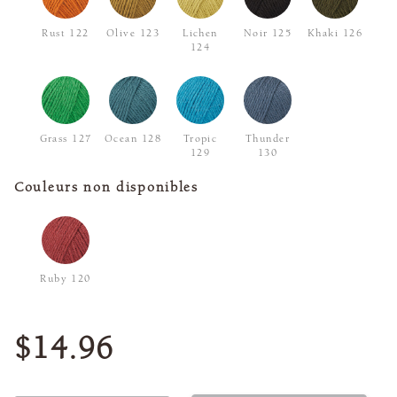
Rust 122
Olive 123
Lichen
Noir 125
Khaki 126
124
Grass 127
Ocean 128
Tropic
Thunder
129
130
Couleurs non disponibles
Ruby 120
$14.96