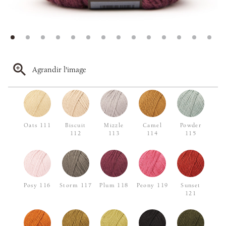
Agrandir l'image
Oats 111
Biscuit
Mizzle
Camel
Powder
112
113
114
115
Posy 116
Storm 117
Plum 118
Peony 119
Sunset
121