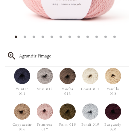
Agrandir l'image
Winter
Mist 012
Mocha
Ghost 014
Vanilla
011
013
015
Cappuccino
Primrose
Palm 018
Bondi 019
Burgundy
016
017
020