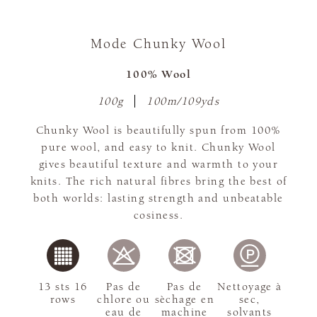
Mode Chunky Wool
100% Wool
100g
100m/109yds
Chunky Wool is beautifully spun from 100%
pure wool, and easy to knit. Chunky Wool
gives beautiful texture and warmth to your
knits. The rich natural fibres bring the best of
both worlds: lasting strength and unbeatable
cosiness.
13 sts 16
Pas de
Pas de
Nettoyage à
rows
chlore ou
sèchage en
sec,
eau de
machine
solvants