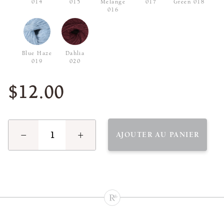
014
015
Melange
017
Green 018
016
Blue Haze
Dahlia
019
020
$12.00
−
+
AJOUTER AU PANIER