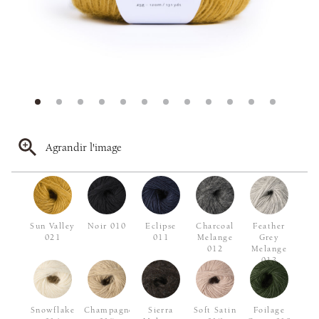
Agrandir l'image
Sun Valley
Noir 010
Eclipse
Charcoal
Feather
021
011
Melange
Grey
012
Melange
013
Snowflake
Champagne
Sierra
Soft Satin
Foilage