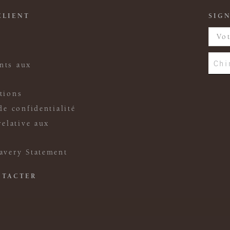
CLIENT
SIGN
Chi
nts aux
tions
de confidentialité
relative aux
avery Statement
NTACTER