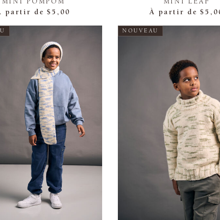
MINI POMPOM
MINI LEAF
À partir de
$5,00
À partir de
$5,0
AU
NOUVEAU