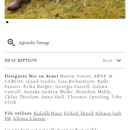
Agrandir l'image
DESCRIPTION
Read
Designers Mis en Avant
Martin Storey, ARNE &
CARLOS, Quail Studio, Lisa Richardson, Kaffe
Fassett, Erika Knight, Georgia Farrell, Galina
Carroll, Annika Andrea Wolke, Brandon Mably,
Chloe Thurlow, Anna Hull, Florence Spurling, Vibe
Ulrik
Fils utilisés
Kidsilk Haze
Felted Tweed
Alpaca Soft
DK
Alpaca Classic
Ce produit est actuellement indisponible