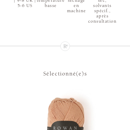
| 9-8 UK |
température
sèchage
sec,
5-6 US
basse
en
solvants
machine
spécif.,
après
consultation
Sélectionné(e)s