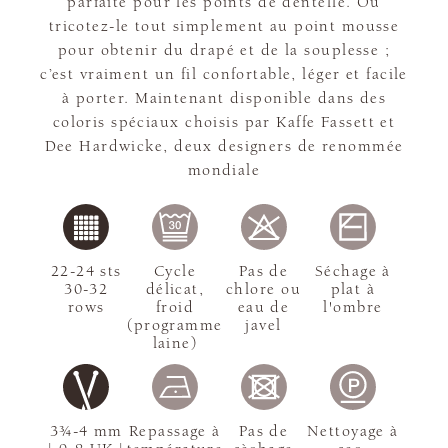
parfaite pour les points de dentelle. Ou
tricotez-le tout simplement au point mousse
pour obtenir du drapé et de la souplesse ;
c’est vraiment un fil confortable, léger et facile
à porter. Maintenant disponible dans des
coloris spéciaux choisis par Kaffe Fassett et
Dee Hardwicke, deux designers de renommée
mondiale
22-24 sts
Cycle
Pas de
Séchage à
30-32
délicat,
chlore ou
plat à
rows
froid
eau de
l'ombre
(programme
javel
laine)
3¾-4 mm
Repassage à
Pas de
Nettoyage à