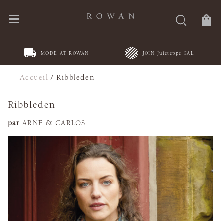
MODE AT ROWAN
JOIN Juleteppe KAL
Accueil
/
Ribbleden
Ribbleden
par
ARNE & CARLOS