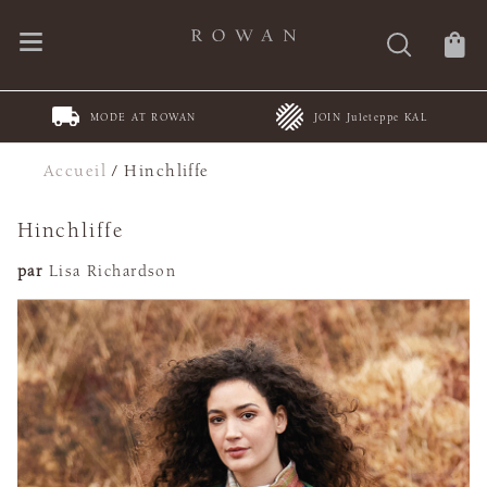
MODE AT ROWAN
JOIN Juleteppe KAL
Accueil
/
Hinchliffe
Hinchliffe
par
Lisa Richardson