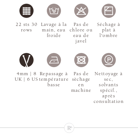
22 sts 30
Lavage à la
Pas de
Séchage à
rows
main, eau
chlore ou
plat à
froide
eau de
l'ombre
javel
4mm | 8
Repassage à
Pas de
Nettoyage à
UK | 6 US
température
sèchage
sec,
basse
en
solvants
machine
spécif.,
après
consultation