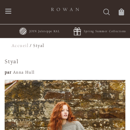
JOIN Juleteppe KAL
Spring Summer Collections
Accueil
/
Styal
Styal
par
Anna Hull