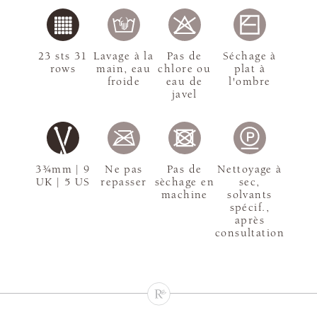
23 sts 31
Lavage à la
Pas de
Séchage à
rows
main, eau
chlore ou
plat à
froide
eau de
l'ombre
javel
3¾mm | 9
Ne pas
Pas de
Nettoyage à
UK | 5 US
repasser
sèchage en
sec,
machine
solvants
spécif.,
après
consultation