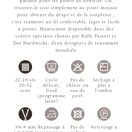
parfaite pour les points de dentelle. Ou
tricotez-le tout simplement au point mousse
pour obtenir du drapé et de la souplesse ;
c’est vraiment un fil confortable, léger et facile
à porter. Maintenant disponible dans des
coloris spéciaux choisis par Kaffe Fassett et
Dee Hardwicke, deux designers de renommée
mondiale
22-24 sts
Cycle
Pas de
Séchage à
30-32
délicat,
chlore ou
plat à
rows
froid
eau de
l'ombre
(programme
javel
laine)
3¾-4 mm
Repassage à
Pas de
Nettoyage à