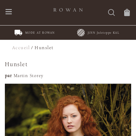
MODE AT ROWAN
JOIN Juleteppe KAL
Accueil
/
Hunslet
Hunslet
par
Martin Storey