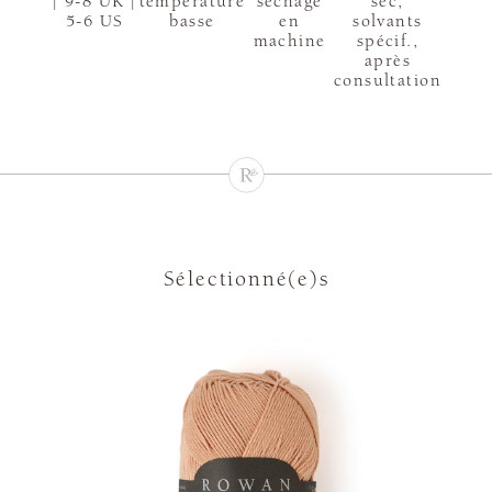
| 9-8 UK |
température
sèchage
sec,
5-6 US
basse
en
solvants
machine
spécif.,
après
consultation
Sélectionné(e)s