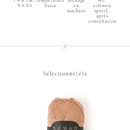
| 9-8 UK |
température
sèchage
sec,
5-6 US
basse
en
solvants
machine
spécif.,
après
consultation
Sélectionné(e)s