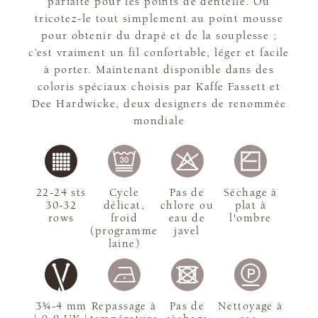
parfaite pour les points de dentelle. Ou
tricotez-le tout simplement au point mousse
pour obtenir du drapé et de la souplesse ;
c’est vraiment un fil confortable, léger et facile
à porter. Maintenant disponible dans des
coloris spéciaux choisis par Kaffe Fassett et
Dee Hardwicke, deux designers de renommée
mondiale
22-24 sts
Cycle
Pas de
Séchage à
30-32
délicat,
chlore ou
plat à
rows
froid
eau de
l'ombre
(programme
javel
laine)
3¾-4 mm
Repassage à
Pas de
Nettoyage à