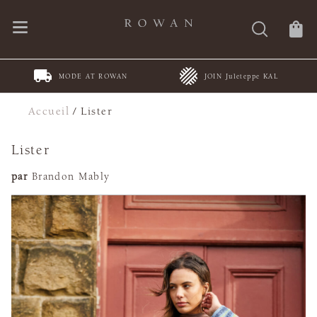
MODE AT ROWAN
JOIN Juleteppe KAL
Accueil
/
Lister
Lister
par
Brandon Mably