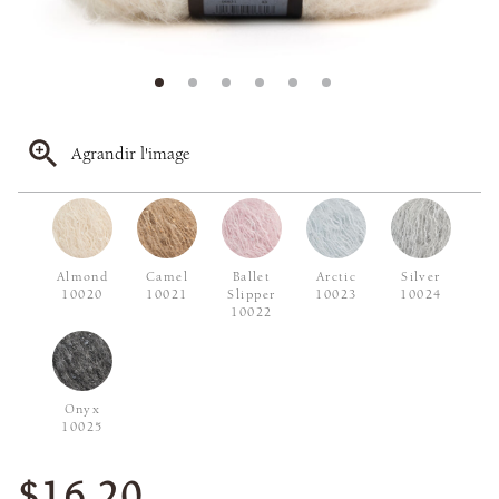
Agrandir l'image
Almond
Camel
Ballet
Arctic
Silver
10020
10021
Slipper
10023
10024
10022
Onyx
10025
$16.20