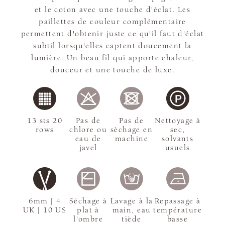
et le coton avec une touche d'éclat. Les
paillettes de couleur complémentaire
permettent d'obtenir juste ce qu'il faut d'éclat
subtil lorsqu'elles captent doucement la
lumière. Un beau fil qui apporte chaleur,
douceur et une touche de luxe.
13 sts 20
Pas de
Pas de
Nettoyage à
rows
chlore ou
sèchage en
sec,
eau de
machine
solvants
javel
usuels
6mm | 4
Séchage à
Lavage à la
Repassage à
UK | 10 US
plat à
main, eau
température
l'ombre
tiède
basse