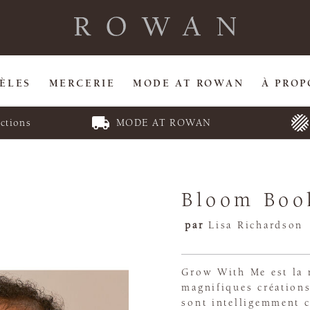
ÈLES
MERCERIE
MODE AT ROWAN
À PROP
ctions
MODE AT ROWAN
Bloom Boo
par
Lisa Richardson
Grow With Me est la 
magnifiques créations
sont intelligemment c