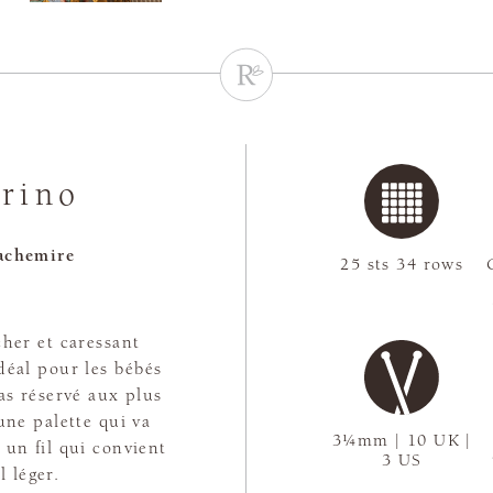
rino
achemire
25 sts 34 rows
her et caressant
déal pour les bébés
pas réservé aux plus
 une palette qui va
3¼mm | 10 UK |
 un fil qui convient
3 US
l léger.