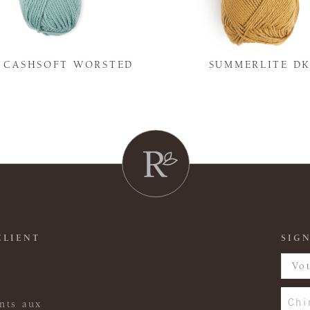
Y CASHSOFT WORSTED
SUMMERLITE D
CLIENT
SIGN
Chi
nts aux