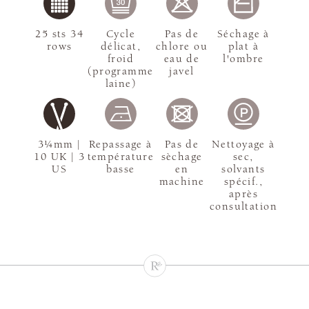
25 sts 34
Cycle
Pas de
Séchage à
rows
délicat,
chlore ou
plat à
froid
eau de
l'ombre
(programme
javel
laine)
3¼mm |
Repassage à
Pas de
Nettoyage à
10 UK | 3
température
sèchage
sec,
US
basse
en
solvants
machine
spécif.,
après
consultation