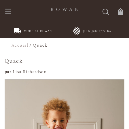
MODE AT ROWAN
JOIN Juleteppe KAL
Accueil
/
Quack
Quack
par
Lisa Richardson