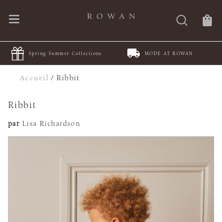
Spring Summer Collections
MODE AT ROWAN
Accueil
/
Ribbit
Ribbit
par
Lisa Richardson