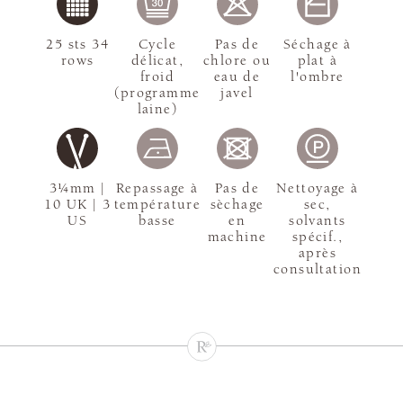
25 sts 34
Cycle
Pas de
Séchage à
rows
délicat,
chlore ou
plat à
froid
eau de
l'ombre
(programme
javel
laine)
3¼mm |
Repassage à
Pas de
Nettoyage à
10 UK | 3
température
sèchage
sec,
US
basse
en
solvants
machine
spécif.,
après
consultation