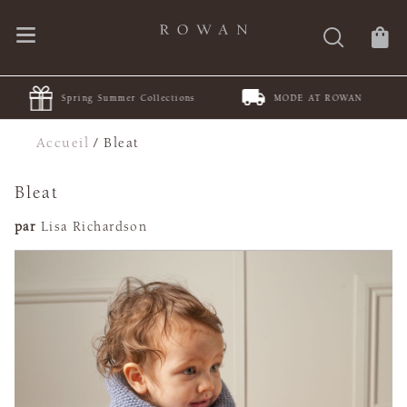
Spring Summer Collections
MODE AT ROWAN
Accueil
/
Bleat
Bleat
par
Lisa Richardson