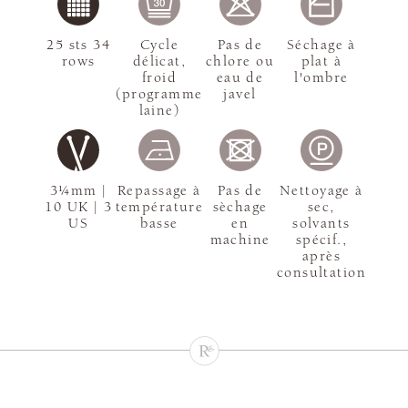
25 sts 34
Cycle
Pas de
Séchage à
rows
délicat,
chlore ou
plat à
froid
eau de
l'ombre
(programme
javel
laine)
3¼mm |
Repassage à
Pas de
Nettoyage à
10 UK | 3
température
sèchage
sec,
US
basse
en
solvants
machine
spécif.,
après
consultation