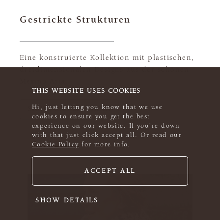
Gestrickte Strukturen
Eine konstruierte Kollektion mit plastischen,
dreidimensionalen Designs aus der schönen
Merino Aria.
THIS WEBSITE USES COOKIES
Hi, just letting you know that we use
SIEHE DAS MAGAZIN
cookies to ensure you get the best
experience on our website. If you're down
with that just click accept all. Or read our
Cookie Policy
for more info.
ACCEPT ALL
SHOW DETAILS