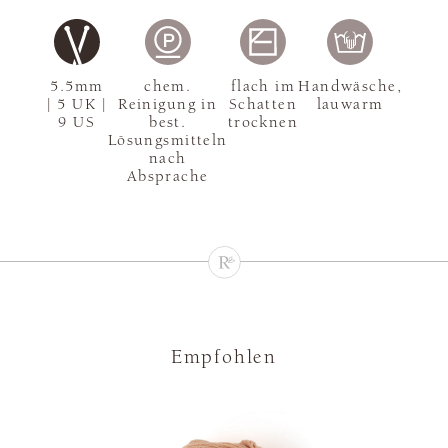
5.5mm
chem.
flach im
Handwäsche,
| 5 UK |
Reinigung in
Schatten
lauwarm
9 US
best.
trocknen
Lösungsmitteln
nach
Absprache
Empfohlen