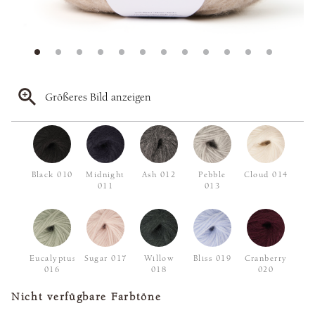
Größeres Bild anzeigen
Black 010
Midnight
Ash 012
Pebble
Cloud 014
011
013
Eucalyptus
Sugar 017
Willow
Bliss 019
Cranberry
016
018
020
Nicht verfügbare Farbtöne