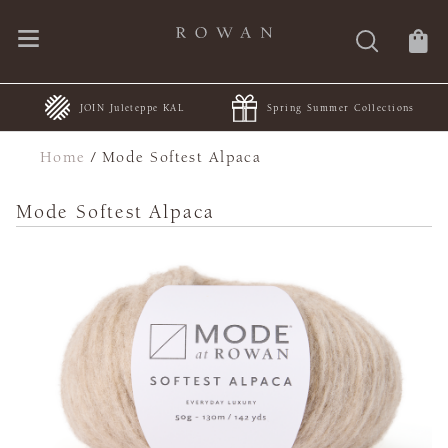
JOIN Juleteppe KAL
Spring Summer Collections
Home
/
Mode Softest Alpaca
Mode Softest Alpaca