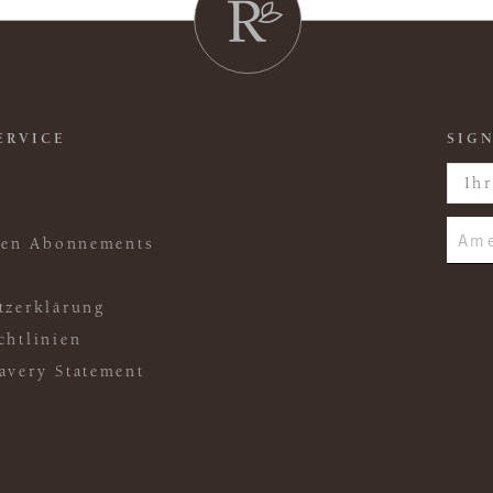
ERVICE
SIGN
Ame
ften Abonnements
tzerklärung
chtlinien
avery Statement