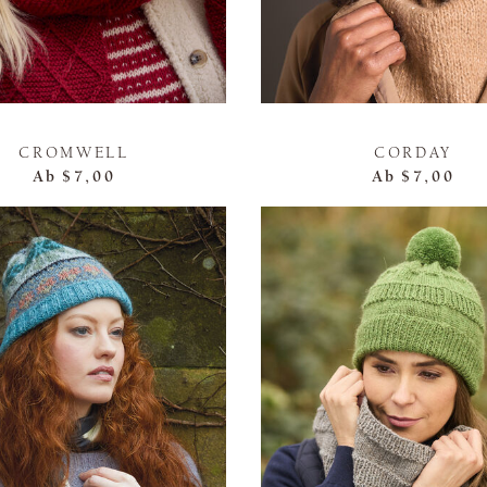
CROMWELL
CORDAY
Ab
$7,00
Ab
$7,00