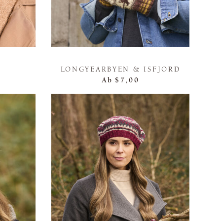
LONGYEARBYEN & ISFJORD
Ab
$7,00