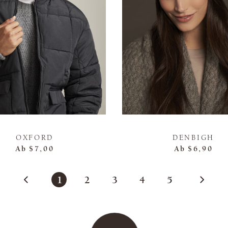
OXFORD
DENBIGH
Ab
$7,00
Ab
$6,90
1
2
3
4
5