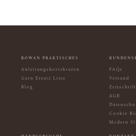
ROWAN PRAKTISCHES
KUNDENS
Anleitungskorrekturen
FAQs
Garn Ersatz Liste
Versand
Blog
Zeitschri
AGB
Datenschu
Cookie Ri
Modern Sl