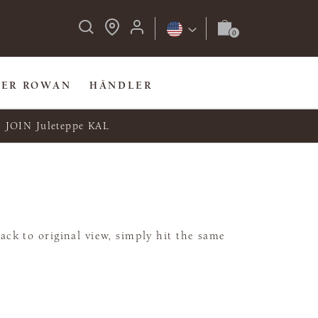
BER ROWAN
HÄNDLER
JOIN Juleteppe KAL
ck to original view, simply hit the same