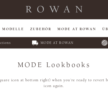
MODELLE
ZUBEHÖR
MODE AT ROWAN
Ü
ctions
MODE AT ROWAN
MODE Lookbooks
uare icon at bottom right) when you’re ready to revert ba
icon again.