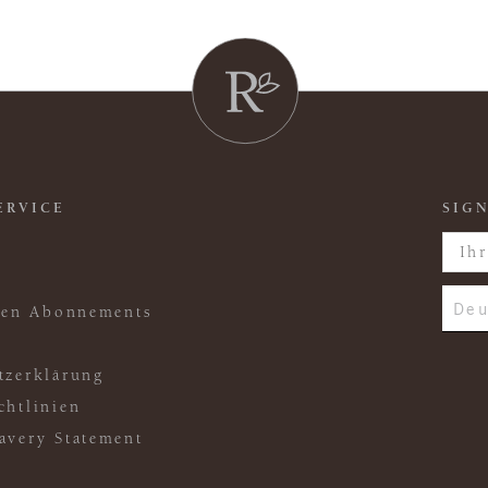
ERVICE
SIGN
Deu
ften Abonnements
tzerklärung
chtlinien
avery Statement