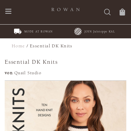
MODE AT ROWAN
JOIN Juleteppe KAL
Home
/
Essential DK Knits
Essential DK Knits
von
Quail Studio