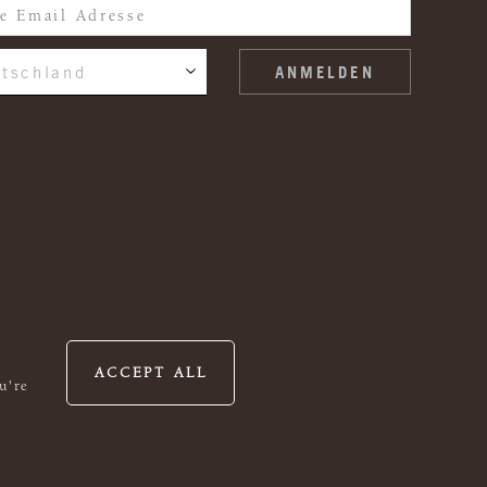
tschland
ACCEPT ALL
u're