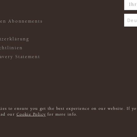
Deu
ften Abonnements
tzerklärung
chtlinien
avery Statement
ies to ensure you get the best experience on our website. If yo
read our
Cookie Policy
for more info.