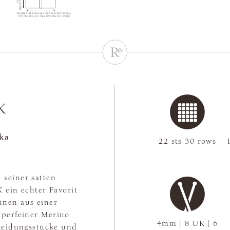
K
ka
22 sts 30 rows
 seiner satten
K ein echter Favorit
nnen aus einer
uperfeiner Merino
4mm | 8 UK | 6
Kleidungsstücke und