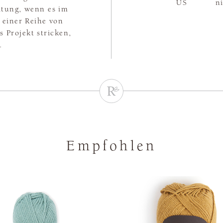
US
n
ltung, wenn es im
 einer Reihe von
 Projekt stricken,
.
Empfohlen