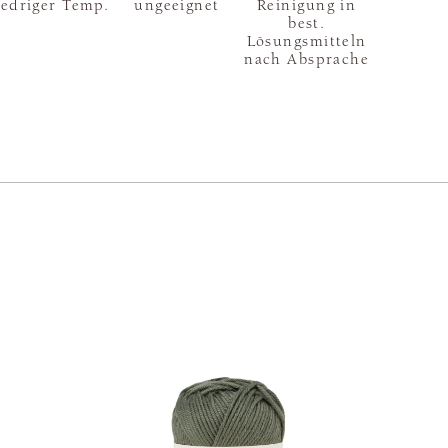
iedriger Temp.
ungeeignet
Reinigung in
best.
Lösungsmitteln
nach Absprache