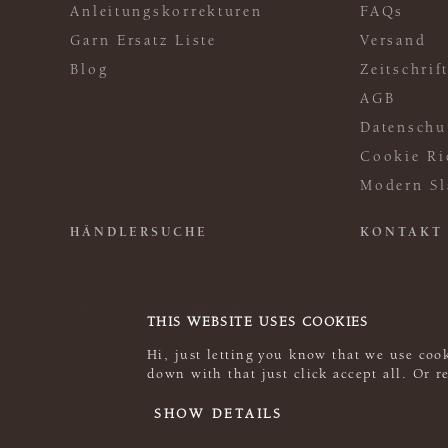
Anleitungskorrekturen
FAQs
Garn Ersatz Liste
Versand
Blog
Zeitschri
AGB
Datenschu
Cookie Ri
Modern Sl
HÄNDLERSUCHE
KONTAKT
THIS WEBSITE USES COOKIES
Hi, just letting you know that we use cook
down with that just click accept all. Or 
© 2026 Rowan
SHOW DETAILS