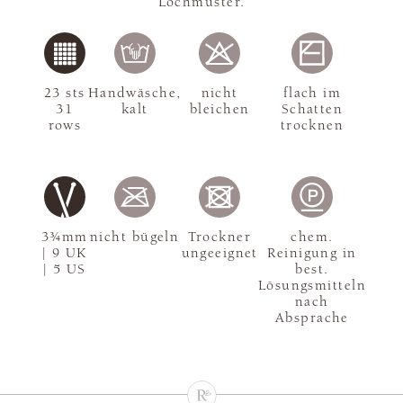
Lochmuster.
23 sts
Handwäsche,
nicht
flach im
31
kalt
bleichen
Schatten
rows
trocknen
3¾mm
nicht bügeln
Trockner
chem.
| 9 UK
ungeeignet
Reinigung in
| 5 US
best.
Lösungsmitteln
nach
Absprache