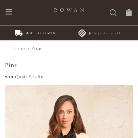
MODE AT ROWAN
JOIN Juleteppe KAL
Home
/
Pine
Pine
von
Quail Studio