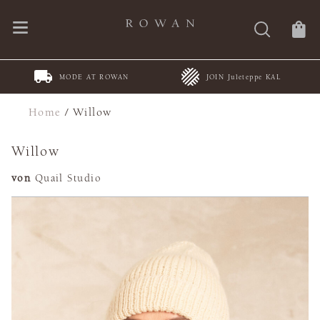
MODE AT ROWAN
JOIN Juleteppe KAL
Home
/
Willow
Willow
von
Quail Studio