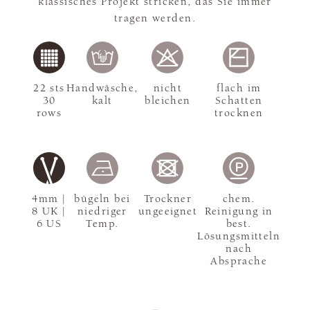
klassisches Projekt stricken, das Sie immer
tragen werden.
22 sts
Handwäsche,
nicht
flach im
30
kalt
bleichen
Schatten
rows
trocknen
4mm |
bügeln bei
Trockner
chem.
8 UK |
niedriger
ungeeignet
Reinigung in
6 US
Temp.
best.
Lösungsmitteln
nach
Absprache