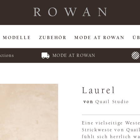
MODELLE
ZUBEHÖR
MODE AT ROWAN
Ü
ctions
MODE AT ROWAN
Laurel
von
Quail Studio
Eine vielseitige Wes
Strickweste von Quail
fühlt sich herrlich w