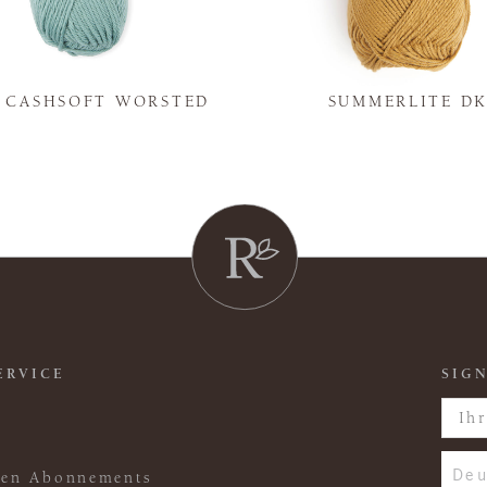
Y CASHSOFT WORSTED
SUMMERLITE D
ERVICE
SIGN
Deu
ften Abonnements