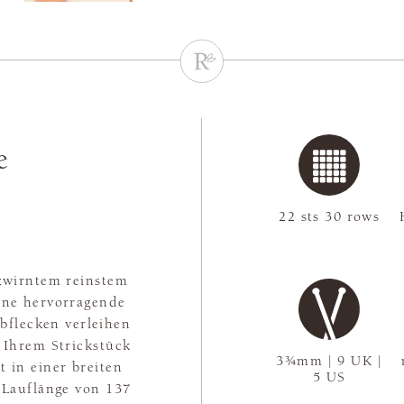
e
22 sts 30 rows
ezwirntem reinstem
eine hervorragende
bflecken verleihen
n Ihrem Strickstück
3¾mm | 9 UK |
 in einer breiten
5 US
e Lauflänge von 137