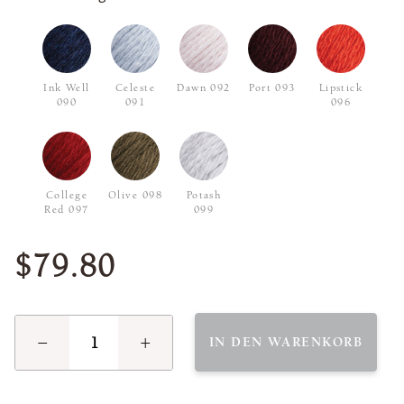
Ink Well
Celeste
Dawn 092
Port 093
Lipstick
090
091
096
College
Olive 098
Potash
Red 097
099
$79.80
−
+
IN DEN WARENKORB