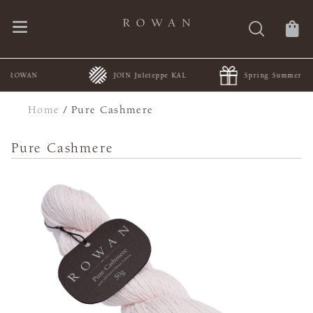
JOIN Juleteppe KAL
Spring Summer Collections
Home
/
Pure Cashmere
Pure Cashmere