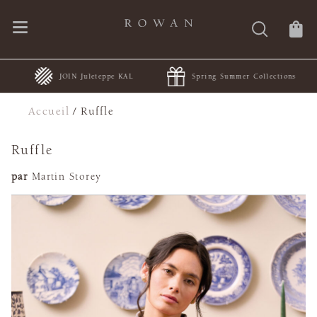
JOIN Juleteppe KAL
Spring Summer Collections
Accueil
/
Ruffle
Ruffle
par
Martin Storey