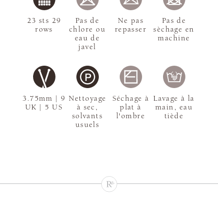
23 sts 29
Pas de
Ne pas
Pas de
rows
chlore ou
repasser
sèchage en
eau de
machine
javel
3.75mm | 9
Nettoyage
Séchage à
Lavage à la
UK | 5 US
à sec,
plat à
main, eau
solvants
l'ombre
tiède
usuels