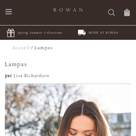
Spring Summer Collections
MODE AT ROWAN
Accueil
/
Lampas
Lampas
par
Lisa Richardson