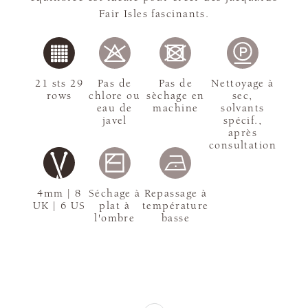
Fair Isles fascinants.
21 sts 29
Pas de
Pas de
Nettoyage à
rows
chlore ou
sèchage en
sec,
eau de
machine
solvants
javel
spécif.,
après
consultation
4mm | 8
Séchage à
Repassage à
UK | 6 US
plat à
température
l'ombre
basse