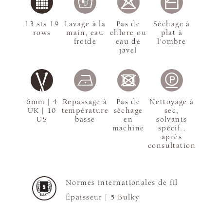
13 sts 19
Lavage à la
Pas de
Séchage à
rows
main, eau
chlore ou
plat à
froide
eau de
l'ombre
javel
6mm | 4
Repassage à
Pas de
Nettoyage à
UK | 10
température
sèchage
sec,
US
basse
en
solvants
machine
spécif.,
après
consultation
Normes internationales de fil
Épaisseur |
5 Bulky