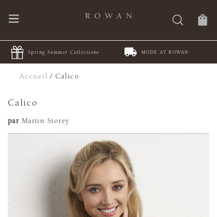
Spring Summer Collections
MODE AT ROWAN
Accueil
/
Calico
Calico
par
Martin Storey