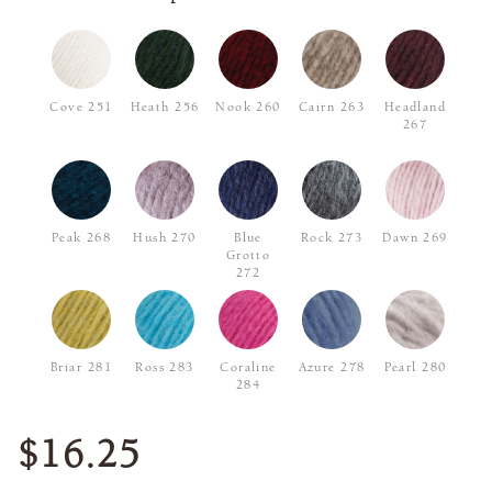
Cove 251
Heath 256
Nook 260
Cairn 263
Headland
267
Peak 268
Hush 270
Blue
Rock 273
Dawn 269
Grotto
272
Briar 281
Ross 283
Coraline
Azure 278
Pearl 280
284
$16.25