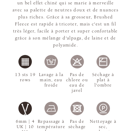
un bel effet chiné qui se marie à merveille
avec sa palette de neutres doux et de nuances
plus riches. Grâce à sa grosseur, Brushed
Fleece est rapide à tricoter, mais c'est un fil
très léger, facile à porter et super confortable
grâce à son mélange d'alpaga, de laine et de
polyamide.
13 sts 19
Lavage à la
Pas de
Séchage à
rows
main, eau
chlore ou
plat à
froide
eau de
l'ombre
javel
6mm | 4
Repassage à
Pas de
Nettoyage à
UK | 10
température
sèchage
sec,