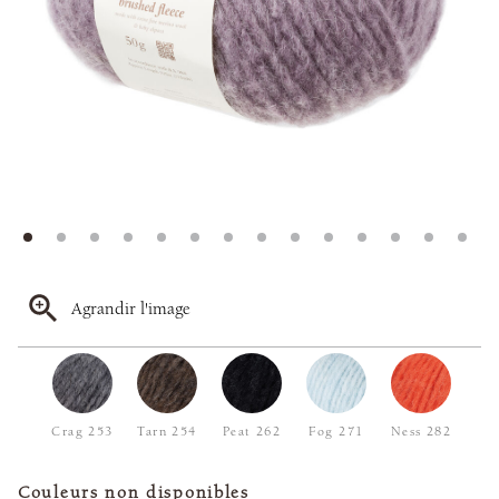
Agrandir l'image
Crag 253
Tarn 254
Peat 262
Fog 271
Ness 282
Couleurs non disponibles