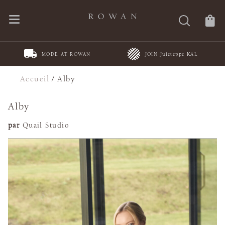
MODE AT ROWAN
JOIN Juleteppe KAL
Accueil
/
Alby
Alby
par
Quail Studio