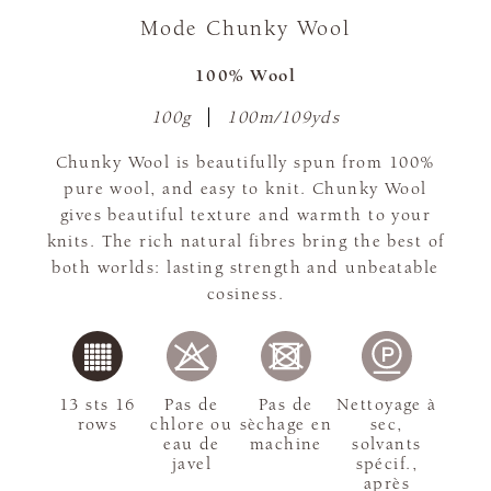
Mode Chunky Wool
100% Wool
100g
100m/109yds
Chunky Wool is beautifully spun from 100%
pure wool, and easy to knit. Chunky Wool
gives beautiful texture and warmth to your
knits. The rich natural fibres bring the best of
both worlds: lasting strength and unbeatable
cosiness.
13 sts 16
Pas de
Pas de
Nettoyage à
rows
chlore ou
sèchage en
sec,
eau de
machine
solvants
javel
spécif.,
après