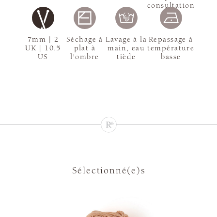
consultation
7mm | 2
Séchage à
Lavage à la
Repassage à
UK | 10.5
plat à
main, eau
température
US
l'ombre
tiède
basse
Sélectionné(e)s