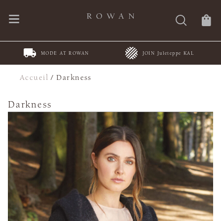
MODE AT ROWAN
JOIN Juleteppe KAL
Accueil
/
Darkness
Darkness