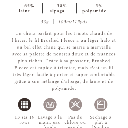
65%
30%
5%
laine
alpaga
polyamide
50g
105m/115yds
Un choix parfait pour les tricots chauds de
l'hiver, le fil Brushed Fleece a un léger halo et
un bel effet chiné qui se marie à merveille
avec sa palette de neutres doux et de nuances
plus riches. Grâce à sa grosseur, Brushed
Fleece est rapide à tricoter, mais c'est un fil
très léger, facile à porter et super confortable
grâce à son mélange d'alpaga, de laine et de
polyamide.
13 sts 19
Lavage à la
Pas de
Séchage à
rows
main, eau
chlore ou
plat à
froide
eau de
l'ombre