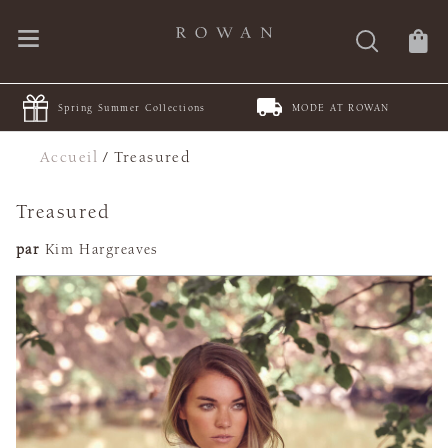
Spring Summer Collections
MODE AT ROWAN
Accueil
/
Treasured
Treasured
par
Kim Hargreaves