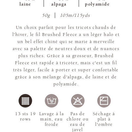
laine
alpaga
polyamide
50g
105m/115yds
Un choix parfait pour les tricots chauds de
l'hiver, le fil Brushed Fleece a un léger halo et
un bel effet chiné qui se marie à merveille
avec sa palette de neutres doux et de nuances
plus riches. Grâce à sa grosseur, Brushed
Fleece est rapide à tricoter, mais c'est un fil
très léger, facile à porter et super confortable
grâce à son mélange d'alpaga, de laine et de
polyamide.
13 sts 19
Lavage à la
Pas de
Séchage à
rows
main, eau
chlore ou
plat à
froide
eau de
l'ombre
javel