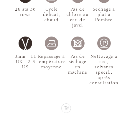
28 sts 36
Cycle
Pas de
Séchage à
rows
délicat,
chlore ou
plat à
chaud
eau de
l'ombre
javel
3mm | 11
Repassage à
Pas de
Nettoyage à
UK | 2-3
température
sèchage
sec,
US
moyenne
en
solvants
machine
spécif.,
après
consultation