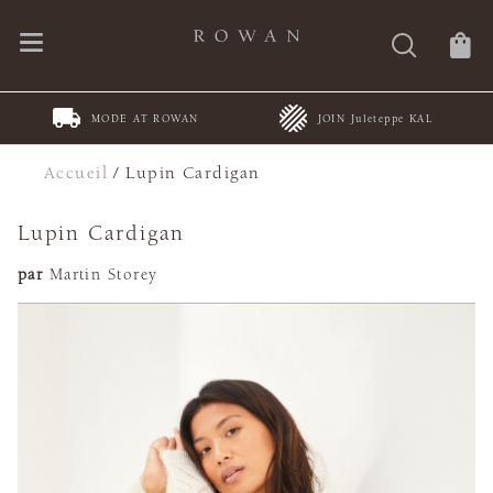
MODE AT ROWAN
JOIN Juleteppe KAL
Accueil
/
Lupin Cardigan
Lupin Cardigan
par
Martin Storey