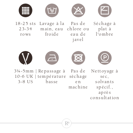
18-25 sts
Lavage à la
Pas de
Séchage à
23-34
main, eau
chlore ou
plat à
rows
froide
eau de
l'ombre
javel
3¼-5mm |
Repassage à
Pas de
Nettoyage à
10-6 UK |
température
sèchage
sec,
3-8 US
basse
en
solvants
machine
spécif.,
après
consultation