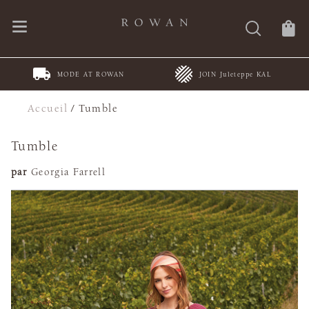
MODE AT ROWAN
JOIN Juleteppe KAL
Accueil
/
Tumble
Tumble
par
Georgia Farrell