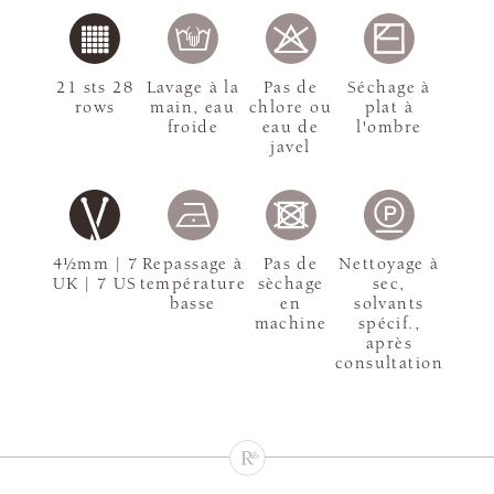
21 sts 28
Lavage à la
Pas de
Séchage à
rows
main, eau
chlore ou
plat à
froide
eau de
l'ombre
javel
4½mm | 7
Repassage à
Pas de
Nettoyage à
UK | 7 US
température
sèchage
sec,
basse
en
solvants
machine
spécif.,
après
consultation