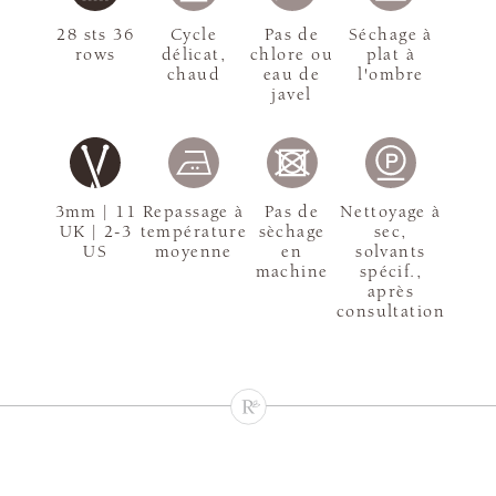
28 sts 36
Cycle
Pas de
Séchage à
rows
délicat,
chlore ou
plat à
chaud
eau de
l'ombre
javel
3mm | 11
Repassage à
Pas de
Nettoyage à
UK | 2-3
température
sèchage
sec,
US
moyenne
en
solvants
machine
spécif.,
après
consultation