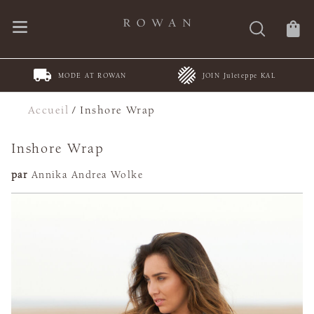
MODE AT ROWAN
JOIN Juleteppe KAL
Accueil
/
Inshore Wrap
Inshore Wrap
par
Annika Andrea Wolke