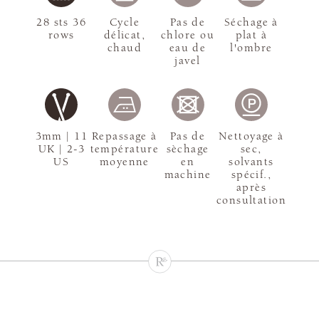
28 sts 36
Cycle
Pas de
Séchage à
rows
délicat,
chlore ou
plat à
chaud
eau de
l'ombre
javel
3mm | 11
Repassage à
Pas de
Nettoyage à
UK | 2-3
température
sèchage
sec,
US
moyenne
en
solvants
machine
spécif.,
après
consultation