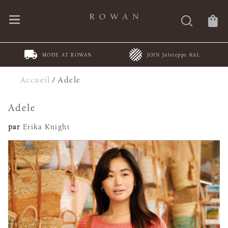
MODE AT ROWAN
JOIN Juleteppe KAL
Accueil
/
Adele
Adele
par
Erika Knight